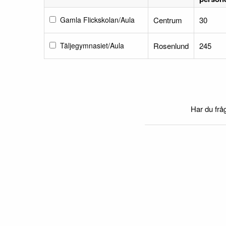
Gamla Flickskolan/Aula
Centrum
30
Täljegymnasiet/Aula
Rosenlund
245
Har du frå