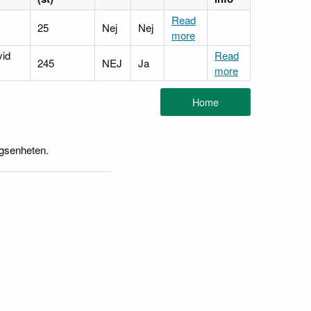
Read
25
Nej
Nej
more
vid
Read
245
NEJ
Ja
more
ngsenheten.