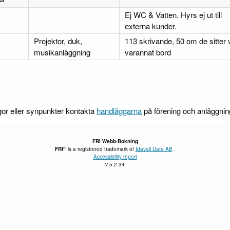
Ej WC & Vatten. Hyrs ej ut till
externa kunder.
Projektor, duk,
113 skrivande, 50 om de sitter 
musikanläggning
varannat bord
gor eller synpunkter kontakta
handläggarna
på förening och anläggni
FRI
Webb-Bokning
®
FRI
is a registrered trademark of
Idavall Data AB
.
Accessibility report
v 5.2.34