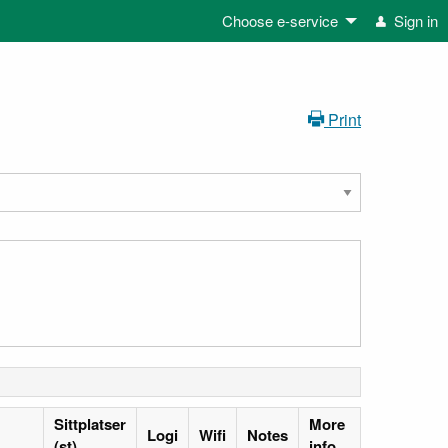
Choose e-service
Sign in
Print
Sittplatser
More
Logi
Wifi
Notes
(st)
info