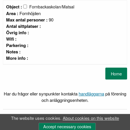
Object :
Fornbackaskolan/Matsal
Area :
Fornhöjden
Max antal personer :
90
Antal sittplatser :
Övrig info :
Wifi :
Parkering :
Notes :
More info :
Har du frågor eller synpunkter kontakta
handläggarna
på förening
och anläggningsenheten.
The website uses cookies.
About cookies on this website
FRI
Webb-Bokning
®
FRI
is a registrered trademark of
Idavall Data AB
.
Accept necessary cookies
Accessibility report