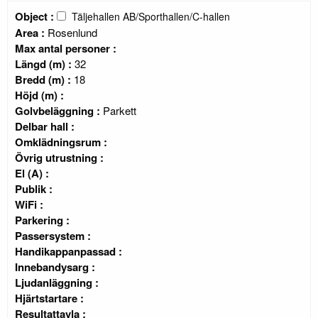
Object :
Täljehallen AB/Sporthallen/C-hallen
Area :
Rosenlund
Max antal personer :
Längd (m) :
32
Bredd (m) :
18
Höjd (m) :
Golvbeläggning :
Parkett
Delbar hall :
Omklädningsrum :
Övrig utrustning :
El (A) :
Publik :
WiFi :
Parkering :
Passersystem :
Handikappanpassad :
Innebandysarg :
Ljudanläggning :
Hjärtstartare :
Resultattavla :