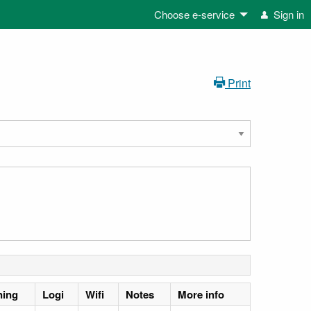
Choose e-service
Sign in
Print
ning
Logi
Wifi
Notes
More info