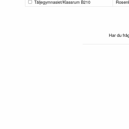
Rosen
Täljegymnasiet/Klassrum B210
Har du frå