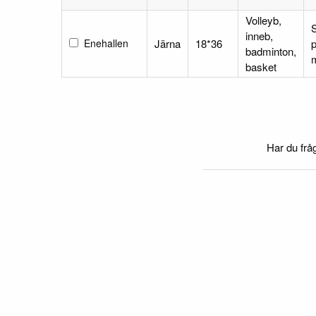
Volleyb,
S
inneb,
Enehallen
Järna
18*36
p
badminton,
m
basket
Har du frå