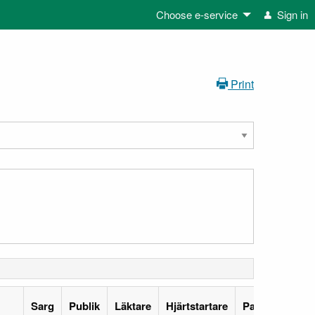
Choose e-service
Sign in
Print
Sarg
Publik
Läktare
Hjärtstartare
Passage
No