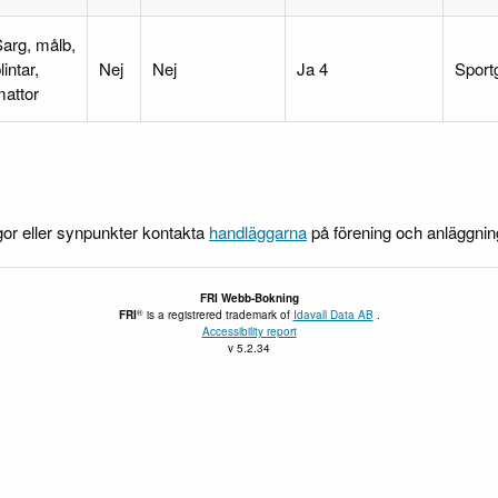
arg, målb,
lintar,
Nej
Nej
Ja 4
Sport
attor
gor eller synpunkter kontakta
handläggarna
på förening och anläggni
FRI
Webb-Bokning
®
FRI
is a registrered trademark of
Idavall Data AB
.
Accessibility report
v 5.2.34