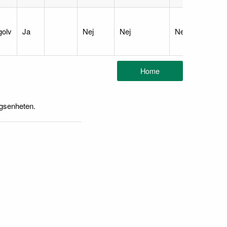
golv
Ja
Nej
Nej
Nej
ngsenheten.