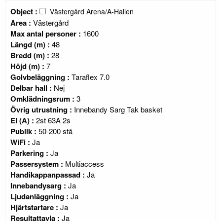
Object :
Västergård Arena/A-Hallen
Area :
Västergård
Max antal personer :
1600
Längd (m) :
48
Bredd (m) :
28
Höjd (m) :
7
Golvbeläggning :
Taraflex 7.0
Delbar hall :
Nej
Omklädningsrum :
3
Övrig utrustning :
Innebandy Sarg Tak basket
El (A) :
2st 63A 2s
Publik :
50-200 stå
WiFi :
Ja
Parkering :
Ja
Passersystem :
Multiaccess
Handikappanpassad :
Ja
Innebandysarg :
Ja
Ljudanläggning :
Ja
Hjärtstartare :
Ja
Resultattavla :
Ja