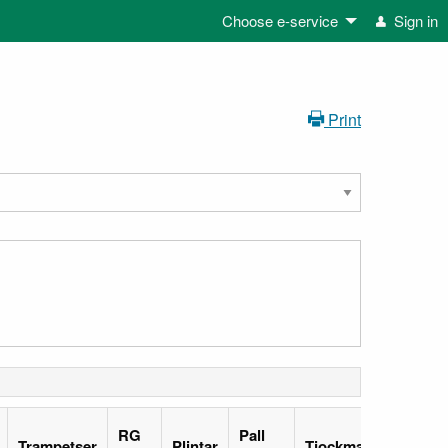
Choose e-service
Sign in
Print
RG
Pall
Trampetser
Plintar
Tjockmattor
Tunn