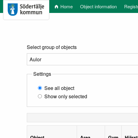
Home
Object information
Regist
Select group of objects
Settings
See all object
Show only selected
Object
Area
Gym
Hjärst