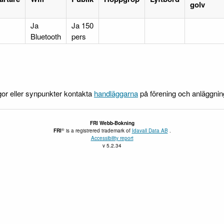
golv
Ja
Ja 150
Bluetooth
pers
gor eller synpunkter kontakta
handläggarna
på förening och anläggni
FRI
Webb-Bokning
®
FRI
is a registrered trademark of
Idavall Data AB
.
Accessibility report
v 5.2.34