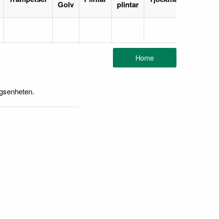
Golv
plintar
ngsenheten.