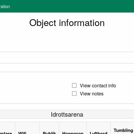
ration
Object information
View contact info
View notes
Idrottsarena
Tumbling
artare
Wifi
Publik
Hoppgrop
Lyftbord