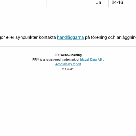
Ja
24-16
gor eller synpunkter kontakta
handläggarna
på förening och anläggni
FRI
Webb-Bokning
®
FRI
is a registrered trademark of
Idavall Data AB
.
Accessibility report
v 5.2.34